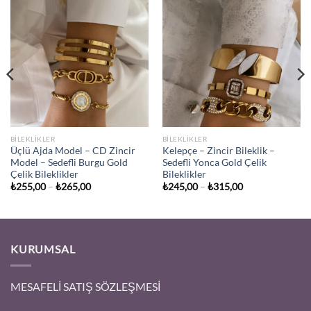
BİLEKLİKLER
BİLEKLİKLER
Üçlü Ajda Model – CD Zincir
Kelepçe – Zincir Bileklik –
Model – Sedefli Burgu Gold
Sedefli Yonca Gold Çelik
Çelik Bileklikler
Bileklikler
Fiyat
Fiyat
₺
255,00
–
₺
265,00
₺
245,00
–
₺
315,00
aralığı:
aralığı:
₺255,00
₺245,00
-
-
₺265,00
₺315,00
KURUMSAL
MESAFELİ SATIŞ SÖZLEŞMESİ