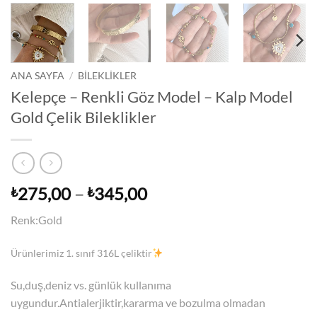
ANA SAYFA
/
BİLEKLİKLER
Kelepçe – Renkli Göz Model – Kalp Model
Gold Çelik Bileklikler
Fiyat
275,00
–
345,00
₺
₺
aralığı:
Renk:Gold
₺275,00
-
Ürünlerimiz 1. sınıf 316L çeliktir
₺345,00
Su,duş,deniz vs. günlük kullanıma
uygundur.Antialerjiktir,kararma ve bozulma olmadan