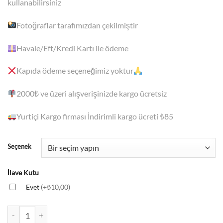
kullanabilirsiniz
Fotoğraflar tarafımızdan çekilmiştir
Havale/Eft/Kredi Kartı ile ödeme
Kapıda ödeme seçeneğimiz yoktur
2000₺
ve üzeri alışverişinizde kargo ücretsiz
Yurtiçi Kargo firması İndirimli kargo ücreti ₺85
Seçenek
İlave Kutu
Evet
(+₺10,00)
Kelepçe - Renkli Göz Model - Kalp Model Gold Çelik Bileklikler adet