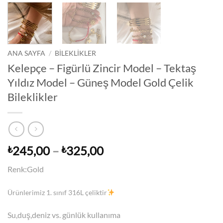
ANA SAYFA
/
BİLEKLİKLER
Kelepçe – Figürlü Zincir Model – Tektaş
Yıldız Model – Güneş Model Gold Çelik
Bileklikler
Fiyat
245,00
–
325,00
₺
₺
aralığı:
Renk:Gold
₺245,00
-
Ürünlerimiz 1. sınıf 316L çeliktir
₺325,00
Su,duş,deniz vs. günlük kullanıma