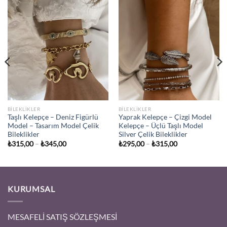
BİLEKLİKLER
BİLEKLİKLER
Taşlı Kelepçe – Deniz Figürlü
Yaprak Kelepçe – Çizgi Model
Model – Tasarım Model Çelik
Kelepçe – Üçlü Taşlı Model
Bileklikler
Silver Çelik Bileklikler
Fiyat
Fiyat
₺
315,00
–
₺
345,00
₺
295,00
–
₺
315,00
aralığı:
aralığı:
₺315,00
₺295,00
-
-
₺345,00
₺315,00
KURUMSAL
MESAFELİ SATIŞ SÖZLEŞMESİ