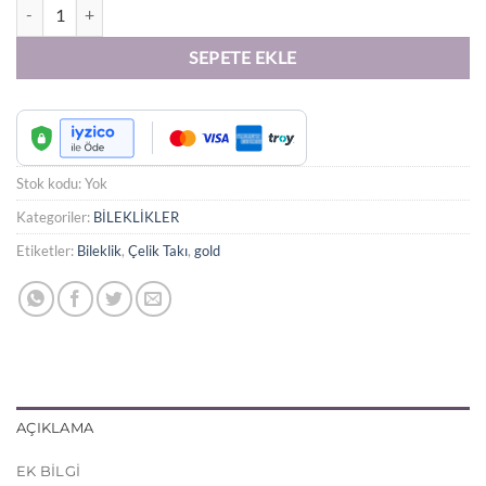
Kelepçe - Figürlü Zincir Model - Tektaş Yıldız Model - Güneş Model Gol
SEPETE EKLE
Stok kodu:
Yok
Kategoriler:
BİLEKLİKLER
Etiketler:
Bileklik
,
Çelik Takı
,
gold
AÇIKLAMA
EK BILGI