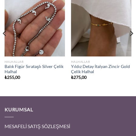
HALHALLAR
HALHALLAR
Balık Figür Sırataşlı Silver Çelik
Yıldız Detay İtalyan Zincir Gold
Halhal
Çelik Halhal
₺
255,00
₺
275,00
KURUMSAL
MESAFELİ SATIŞ SÖZLEŞMESİ