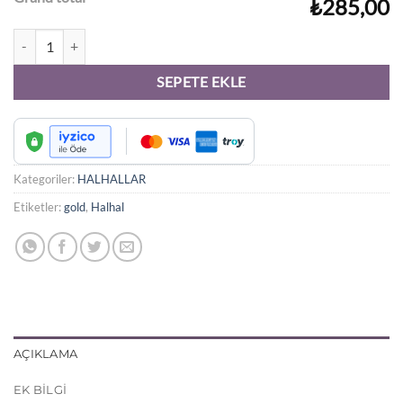
₺285,00
İkili Baget Taşlı Gold Çelik Halhal adet
SEPETE EKLE
Kategoriler:
HALHALLAR
Etiketler:
gold
,
Halhal
AÇIKLAMA
EK BILGI