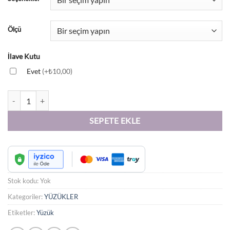
Ölçü
İlave Kutu
Evet
(+₺10,00)
İki Renkli Model - Dört Renkli Çelik Yüzükler adet
SEPETE EKLE
Stok kodu:
Yok
Kategoriler:
YÜZÜKLER
Etiketler:
Yüzük