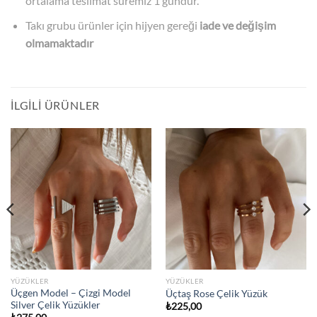
ortalama teslimat süremiz 1 gündür.
Takı grubu ürünler için hijyen gereği
iade ve değişim
olmamaktadır
İLGILI ÜRÜNLER
YÜZÜKLER
YÜZÜKLER
Üçgen Model – Çizgi Model
Üçtaş Rose Çelik Yüzük
Silver Çelik Yüzükler
₺
225,00