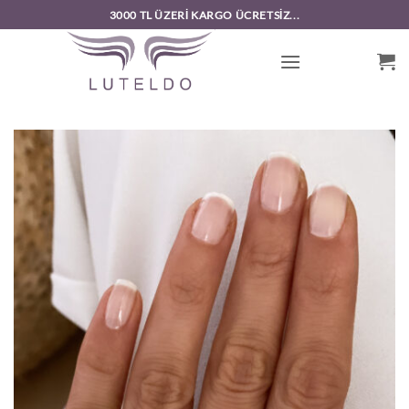
İçeriğe
3000 TL ÜZERI KARGO ÜCRETSIZ...
atla