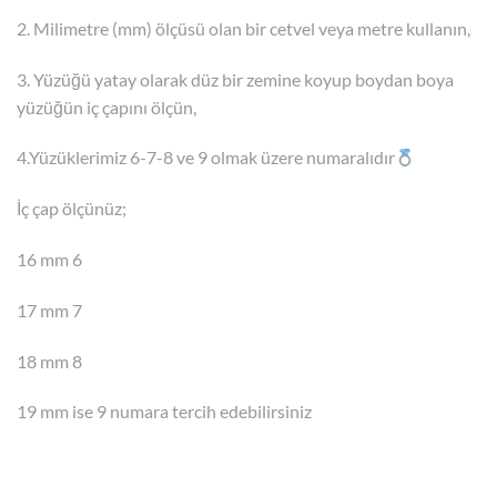
2. Milimetre (mm) ölçüsü olan bir cetvel veya metre kullanın,
3. Yüzüğü yatay olarak düz bir zemine koyup boydan boya
yüzüğün iç çapını ölçün,
4.Yüzüklerimiz 6-7-8 ve 9 olmak üzere numaralıdır
İç çap ölçünüz;
16 mm 6
17 mm 7
18 mm 8
19 mm ise 9 numara tercih edebilirsiniz