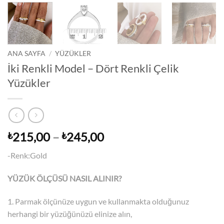
ANA SAYFA
/
YÜZÜKLER
İki Renkli Model – Dört Renkli Çelik
Yüzükler
Fiyat
215,00
–
245,00
₺
₺
aralığı:
-Renk:Gold
₺215,00
-
YÜZÜK ÖLÇÜSÜ NASIL ALINIR?
₺245,00
1. Parmak ölçünüze uygun ve kullanmakta olduğunuz
herhangi bir yüzüğünüzü elinize alın,